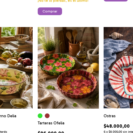
¡No te lo pierdas, es el último!
Comprar
Ostras
rno Delia
Tarteras Ofelia
$48.000,00
6
x
$8.000,00
sin int
nterés