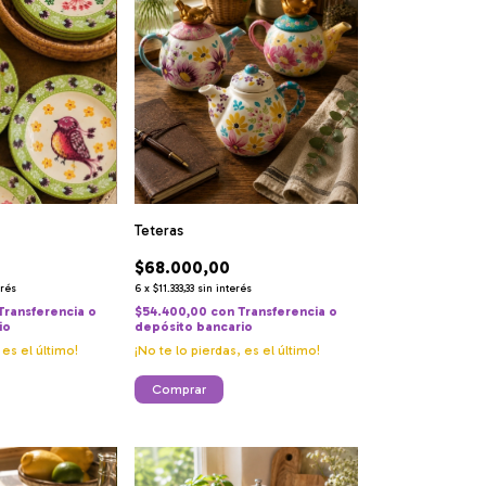
Teteras
$68.000,00
6
x
$11.333,33
sin interés
erés
$54.400,00
con
Transferencia o
Transferencia o
depósito bancario
io
¡No te lo pierdas, es el último!
 es el último!
Comprar