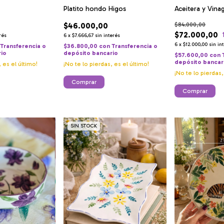
Aceitera y Vina
Platito hondo Higos
$84.000,00
$46.000,00
$72.000,00
rés
6
x
$7.666,67
sin interés
6
x
$12.000,00
sin in
Transferencia o
$36.800,00
con
Transferencia o
rio
depósito bancario
$57.600,00
con
depósito bancar
, es el último!
¡No te lo pierdas, es el último!
¡No te lo pierdas,
SIN STOCK