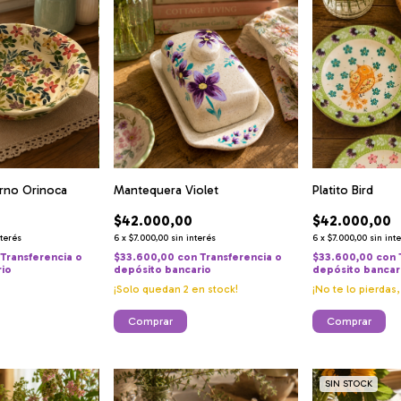
orno Orinoca
Mantequera Violet
Platito Bird
$42.000,00
$42.000,00
nterés
6
x
$7.000,00
sin interés
6
x
$7.000,00
sin int
Transferencia o
$33.600,00
con
Transferencia o
$33.600,00
con
rio
depósito bancario
depósito bancar
¡Solo quedan
2
en stock!
¡No te lo pierdas,
Comprar
SIN STOCK