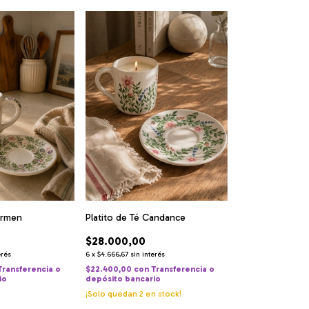
armen
Platito de Té Candance
$28.000,00
erés
6
x
$4.666,67
sin interés
Transferencia o
$22.400,00
con
Transferencia o
io
depósito bancario
¡Solo quedan
2
en stock!