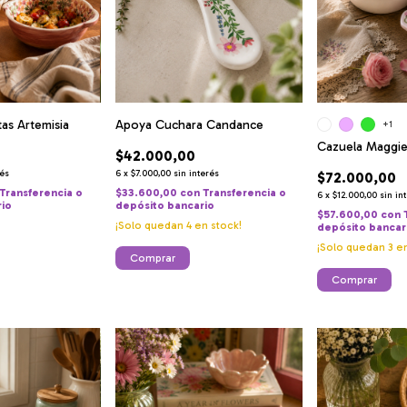
as Artemisia
Apoya Cuchara Candance
+1
Cazuela Maggi
$42.000,00
rés
6
x
$7.000,00
sin interés
$72.000,00
Transferencia o
$33.600,00
con
Transferencia o
6
x
$12.000,00
sin in
rio
depósito bancario
$57.600,00
con
¡Solo quedan
4
en stock!
depósito bancar
¡Solo quedan
3
en
Comprar