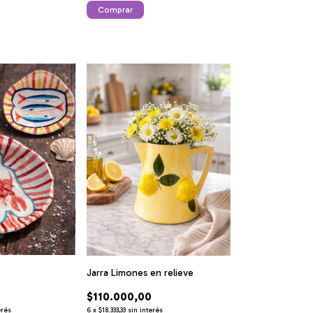
Jarra Limones en relieve
$110.000,00
erés
6
x
$18.333,33
sin interés