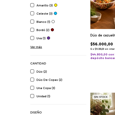
Amarillo (3)
Celeste (3)
Blanco (1)
Bordó (2)
Dúo de cazuelit
Uva (1)
$56.000,00
Ver más
6
x
$9.333,33
sin inte
$44.800,00
con
depósito banca
CANTIDAD
Dúo (2)
Dúo De Copas (2)
Una Copa (3)
Unidad (1)
SIN STOCK
DISEÑO