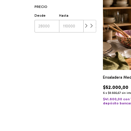
PRECIO
Desde
Hasta
Ensaladera Med
$52.000,00
6
x
$8.666,67
sin in
$41.600,00
con
depósito banca