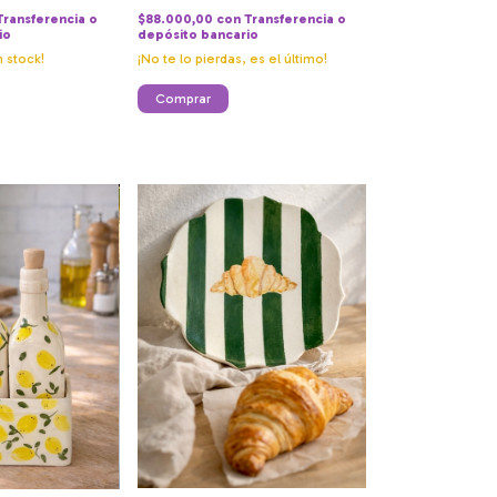
Transferencia o
$88.000,00
con
Transferencia o
io
depósito bancario
 stock!
¡No te lo pierdas, es el último!