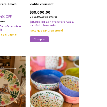
Platito croissant
grera Amalfi
$39.000,00
14
% OFF
6
x
$6.500,00
sin interés
terés
$31.200,00
con
Transferencia o
depósito bancario
Transferencia o
io
¡Solo quedan
2
en stock!
 es el último!