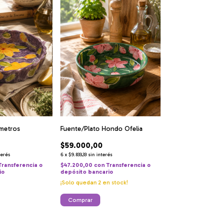
imetros
Fuente/Plato Hondo Ofelia
$59.000,00
terés
6
x
$9.833,33
sin interés
Transferencia o
$47.200,00
con
Transferencia o
io
depósito bancario
¡Solo quedan
2
en stock!