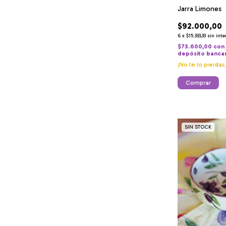
Jarra Limones
$92.000,00
6
x
$15.333,33
sin inte
$73.600,00
con
depósito banca
¡No te lo pierdas
SIN STOCK