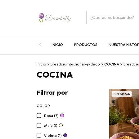
INICIO
PRODUCTOS
NUESTRA HISTOR
Inicio
>
breadcrumbs.hogar-y-deco
>
COCINA
>
breadcr
COCINA
Filtrar por
SIN STOCK
COLOR
Rosa (7)
Maíz (1)
Violeta (4)