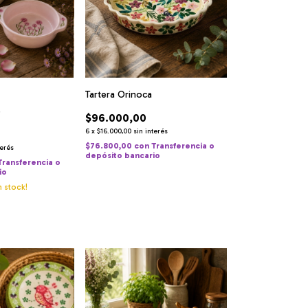
Tartera Orinoca
e
$96.000,00
6
x
$16.000,00
sin interés
$76.800,00
con
Transferencia o
terés
depósito bancario
Transferencia o
io
 stock!