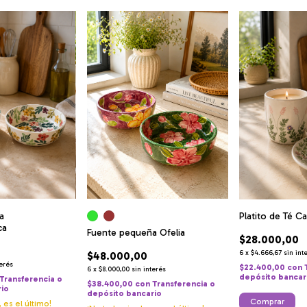
a
Platito de Té C
ca
Fuente pequeña Ofelia
$28.000,00
6
x
$4.666,67
sin int
$48.000,00
terés
$22.400,00
con
6
x
$8.000,00
sin interés
depósito bancar
Transferencia o
$38.400,00
con
Transferencia o
rio
depósito bancario
, es el último!