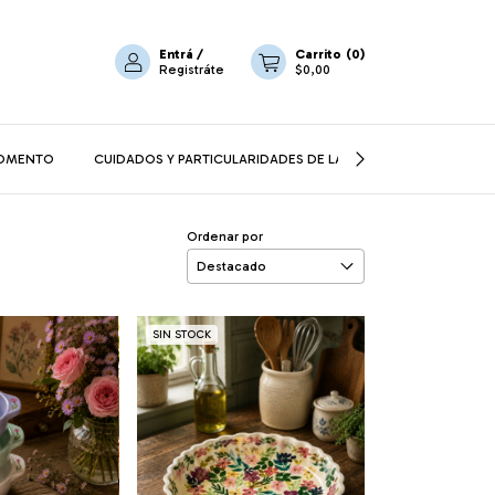
Entrá
/
Carrito
(
0
)
Registráte
$0,00
MOMENTO
CUIDADOS Y PARTICULARIDADES DE LA CERÁMICA
CORRE
Ordenar por
SIN STOCK