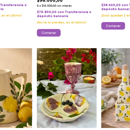
$96.000,00
$38.400,00
con
Transferencia o
6
x
$16.000,00
sin interés
depósito bancar
rio
$76.800,00
con
Transferencia o
¡Solo quedan
2
en
, es el último!
depósito bancario
¡No te lo pierdas, es el último!
Comprar
Comprar