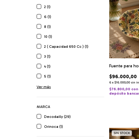
2 (1)
6 (1)
8 (1)
10 (1)
2 ( Capacidad 650 Cc ) (1)
3 (1)
Fuente para h
4 (1)
$96.000,00
5 (1)
6
x
$16.000,00
sin i
Ver más
$76.800,00
con
depósito banca
MARCA
Decodailly (29)
Orinoca (1)
SIN STOCK