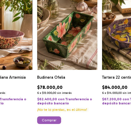
iana Artemisia
Budinera Ofelia
Tartera 22 cent
$78.000,00
$84.000,00
terés
6
x
$13.000,00
sin interés
6
x
$14.000,00
sin in
Transferencia o
$62.400,00
con
Transferencia o
$67.200,00
con
rio
depósito bancario
depósito bancar
¡No te lo pierdas, es el último!