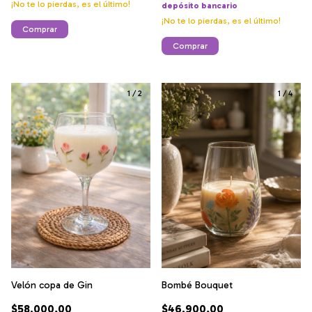
¡No te lo pierdas, es el último!
depósito bancario
¡No te lo pierdas, es el último!
Comprar
Comprar
1
/
2
1
/
4
Velón copa de Gin
Bombé Bouquet
$58.000,00
$46.900,00