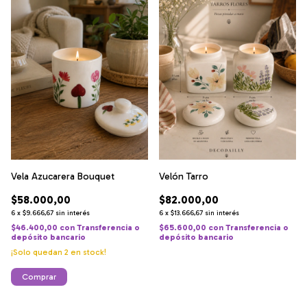
Vela Azucarera Bouquet
Velón Tarro
$58.000,00
$82.000,00
6
x
$9.666,67
sin interés
6
x
$13.666,67
sin interés
$46.400,00
con
Transferencia o
$65.600,00
con
Transferencia o
depósito bancario
depósito bancario
¡Solo quedan
2
en stock!
Comprar