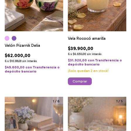
Vela Rococó amarilla
Velón Pizarnik Delia
$39.900,00
6
x
$6.650,00
sin interés
$62.000,00
$31.920,00
con
Transferencia o
6
x
$10.333,33
sin interés
depósito bancario
$49.600,00
con
Transferencia o
¡Solo quedan
2
en stock!
depósito bancario
Comprar
1
/
6
1
/
5