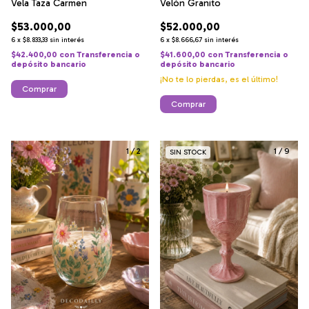
Velón Granito
Vela Taza Carmen
$52.000,00
$53.000,00
6
x
$8.666,67
sin interés
6
x
$8.833,33
sin interés
$41.600,00
con
Transferencia o
$42.400,00
con
Transferencia o
depósito bancario
depósito bancario
¡No te lo pierdas, es el último!
Comprar
Comprar
1
/
2
1
/
9
SIN STOCK