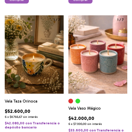
1
/
7
1
/
7
Vela Taza Orinoca
Vela Vaso Mágico
$52.600,00
6
x
$8.766,67
sin interés
$42.000,00
$42.080,00
con
Transferencia o
6
x
$7.000,00
sin interés
depósito bancario
$33.600,00
con
Transferencia o