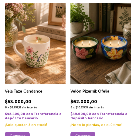
1
/
4
1
/
8
Vela Taza Candance
Velón Pizarnik Ofelia
$53.000,00
$62.000,00
6
x
$8.833,33
sin interés
6
x
$10.333,33
sin interés
$42.400,00
con
Transferencia o
$49.600,00
con
Transferencia o
depósito bancario
depósito bancario
¡Solo quedan
3
en stock!
¡No te lo pierdas, es el último!
Comprar
Comprar