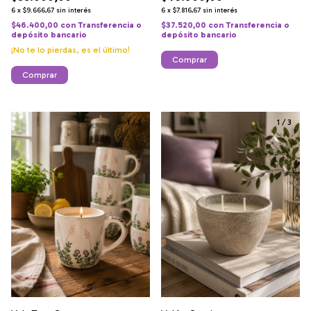
6
x
$9.666,67
sin interés
6
x
$7.816,67
sin interés
$46.400,00
con
Transferencia o
$37.520,00
con
Transferencia o
depósito bancario
depósito bancario
¡No te lo pierdas, es el último!
Comprar
Comprar
1
/
3
1
/
3