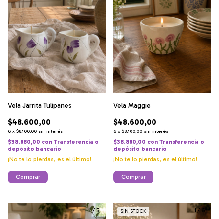
Vela Jarrita Tulipanes
Vela Maggie
$48.600,00
$48.600,00
6
x
$8.100,00
sin interés
6
x
$8.100,00
sin interés
$38.880,00
con
Transferencia o
$38.880,00
con
Transferencia o
depósito bancario
depósito bancario
¡No te lo pierdas, es el último!
¡No te lo pierdas, es el último!
Comprar
Comprar
1
/
5
1
/
6
SIN STOCK