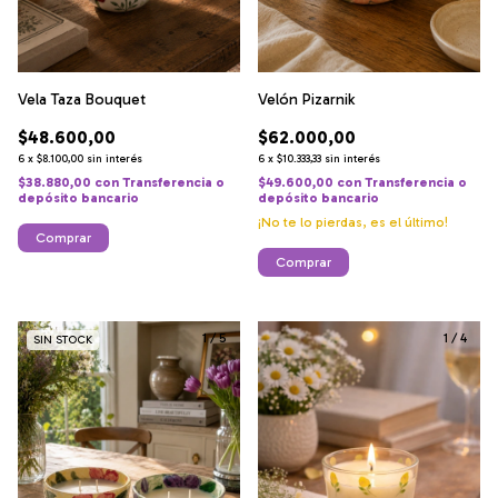
Vela Taza Bouquet
Velón Pizarnik
$48.600,00
$62.000,00
6
x
$8.100,00
sin interés
6
x
$10.333,33
sin interés
$38.880,00
con
Transferencia o
$49.600,00
con
Transferencia o
depósito bancario
depósito bancario
¡No te lo pierdas, es el último!
Comprar
Comprar
1
/
5
1
/
4
SIN STOCK