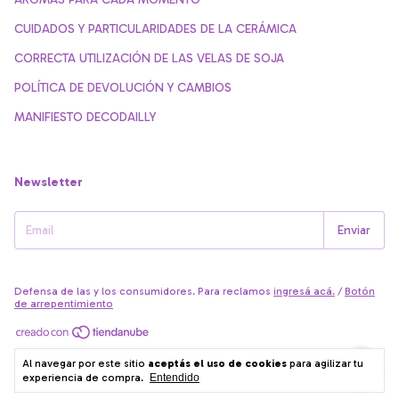
CUIDADOS Y PARTICULARIDADES DE LA CERÁMICA
CORRECTA UTILIZACIÓN DE LAS VELAS DE SOJA
POLÍTICA DE DEVOLUCIÓN Y CAMBIOS
MANIFIESTO DECODAILLY
Newsletter
Defensa de las y los consumidores. Para reclamos
ingresá acá.
/
Botón
de arrepentimiento
Copyright Decodailly - 27280804059 - 2026. Todos los derechos
Al navegar por este sitio
aceptás el uso de cookies
para agilizar tu
reservados.
experiencia de compra.
Entendido