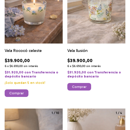
Vela Rococó celeste
Vela Ilusión
$39.900,00
$39.900,00
6
x
$6.650,00
sin interés
6
x
$6.650,00
sin interés
$31.920,00
con
Transferencia o
$31.920,00
con
Transferencia o
depósito bancario
depósito bancario
¡Solo quedan
5
en stock!
Comprar
Comprar
1
/
10
1
/
4