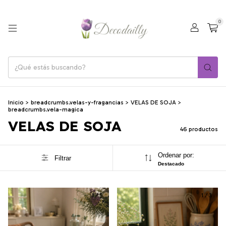
0
Inicio
>
breadcrumbs.velas-y-fragancias
>
VELAS DE SOJA
>
breadcrumbs.vela-magica
VELAS DE SOJA
46 productos
Ordenar por:
Filtrar
Destacado
1
/
5
1
/
3