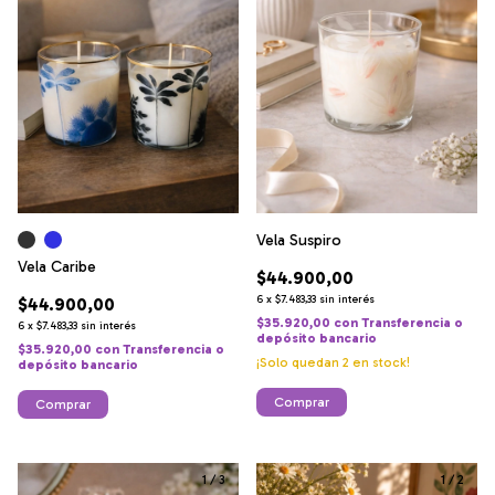
Vela Suspiro
Vela Caribe
$44.900,00
6
x
$7.483,33
sin interés
$44.900,00
$35.920,00
con
Transferencia o
6
x
$7.483,33
sin interés
depósito bancario
$35.920,00
con
Transferencia o
¡Solo quedan
2
en stock!
depósito bancario
Comprar
Comprar
1
/
3
1
/
2