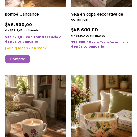
Bombé Candance
Vela en copa decorativa de
cerámica
$46.900,00
$48.600,00
6
x
$7.816,67
sin interés
6
x
$8.100,00
sin interés
$37.520,00
con
Transferencia o
depósito bancario
$38.880,00
con
Transferencia o
depósito bancario
¡Solo quedan
2
en stock!
Comprar
1
/
6
1
/
3