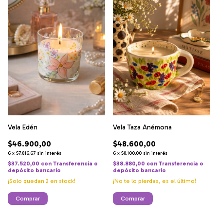
Vela Edén
Vela Taza Anémona
$46.900,00
$48.600,00
6
x
$7.816,67
sin interés
6
x
$8.100,00
sin interés
$37.520,00
con
Transferencia o
$38.880,00
con
Transferencia o
depósito bancario
depósito bancario
¡Solo quedan
2
en stock!
¡No te lo pierdas, es el último!
Comprar
Comprar