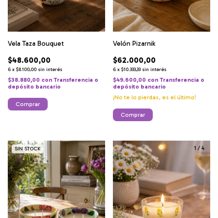
Vela Taza Bouquet
Velón Pizarnik
$48.600,00
$62.000,00
6
x
$8.100,00
sin interés
6
x
$10.333,33
sin interés
$38.880,00
con
Transferencia o
$49.600,00
con
Transferencia o
depósito bancario
depósito bancario
¡No te lo pierdas, es el último!
Comprar
Comprar
1
/
5
1
/
4
SIN STOCK