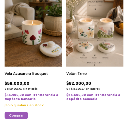
Vela Azucarera Bouquet
Velón Tarro
$58.000,00
$82.000,00
6
x
$9.666,67
sin interés
6
x
$13.666,67
sin interés
$46.400,00
con
Transferencia o
$65.600,00
con
Transferencia o
depósito bancario
depósito bancario
¡Solo quedan
2
en stock!
Comprar