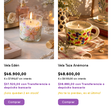
Vela Edén
Vela Taza Anémona
$46.900,00
$48.600,00
6
x
$7.816,67
sin interés
6
x
$8.100,00
sin interés
$37.520,00
con
Transferencia o
$38.880,00
con
Transferencia o
depósito bancario
depósito bancario
¡Solo quedan
2
en stock!
¡No te lo pierdas, es el último!
Comprar
Comprar