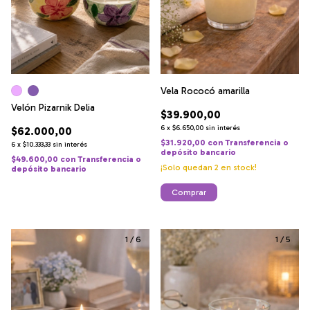
Vela Rococó amarilla
Velón Pizarnik Delia
$39.900,00
6
x
$6.650,00
sin interés
$62.000,00
$31.920,00
con
Transferencia o
6
x
$10.333,33
sin interés
depósito bancario
$49.600,00
con
Transferencia o
¡Solo quedan
2
en stock!
depósito bancario
Comprar
1
/
6
1
/
5