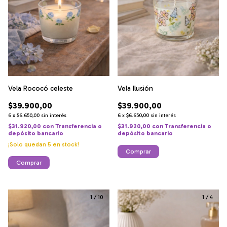
Vela Rococó celeste
Vela Ilusión
$39.900,00
$39.900,00
6
x
$6.650,00
sin interés
6
x
$6.650,00
sin interés
$31.920,00
con
Transferencia o
$31.920,00
con
Transferencia o
depósito bancario
depósito bancario
¡Solo quedan
5
en stock!
Comprar
Comprar
1
/
10
1
/
4