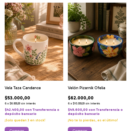
1
/
4
1
/
8
Vela Taza Candance
Velón Pizarnik Ofelia
$53.000,00
$62.000,00
6
x
$8.833,33
sin interés
6
x
$10.333,33
sin interés
$42.400,00
con
Transferencia o
$49.600,00
con
Transferencia o
depósito bancario
depósito bancario
¡Solo quedan
3
en stock!
¡No te lo pierdas, es el último!
Comprar
Comprar