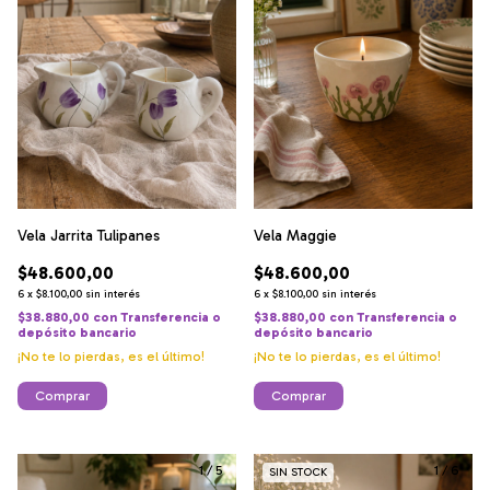
Vela Jarrita Tulipanes
Vela Maggie
$48.600,00
$48.600,00
6
x
$8.100,00
sin interés
6
x
$8.100,00
sin interés
$38.880,00
con
Transferencia o
$38.880,00
con
Transferencia o
depósito bancario
depósito bancario
¡No te lo pierdas, es el último!
¡No te lo pierdas, es el último!
Comprar
Comprar
1
/
5
1
/
6
SIN STOCK