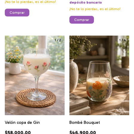
¡No te lo pierdas, es el último!
depósito bancario
¡No te lo pierdas, es el último!
Comprar
Comprar
1
/
2
1
/
4
Velón copa de Gin
Bombé Bouquet
$58.000,00
$46.900,00