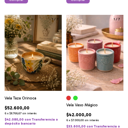
1
/
7
1
/
7
Vela Taza Orinoca
Vela Vaso Mágico
$52.600,00
6
x
$8.766,67
sin interés
$42.000,00
$42.080,00
con
Transferencia o
6
x
$7.000,00
sin interés
depósito bancario
$33.600,00
con
Transferencia o