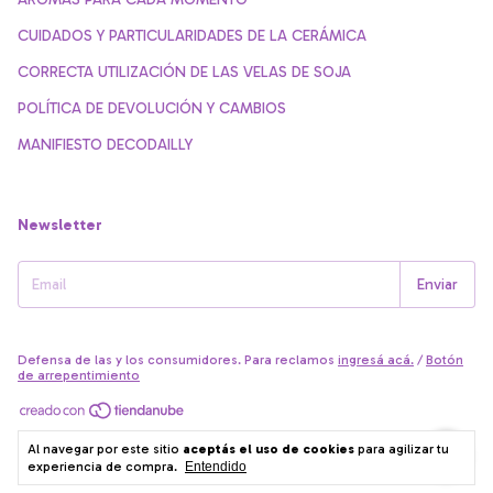
CUIDADOS Y PARTICULARIDADES DE LA CERÁMICA
CORRECTA UTILIZACIÓN DE LAS VELAS DE SOJA
POLÍTICA DE DEVOLUCIÓN Y CAMBIOS
MANIFIESTO DECODAILLY
Newsletter
Defensa de las y los consumidores. Para reclamos
ingresá acá.
/
Botón
de arrepentimiento
Copyright Decodailly - 27280804059 - 2026. Todos los derechos
Al navegar por este sitio
aceptás el uso de cookies
para agilizar tu
reservados.
experiencia de compra.
Entendido