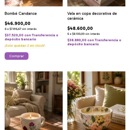
Bombé Candance
Vela en copa decorativa de
cerámica
$46.900,00
$48.600,00
6
x
$7.816,67
sin interés
6
x
$8.100,00
sin interés
$37.520,00
con
Transferencia o
depósito bancario
$38.880,00
con
Transferencia o
depósito bancario
¡Solo quedan
2
en stock!
Comprar
1
/
6
1
/
3