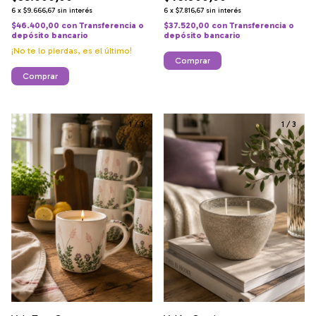
6
x
$9.666,67
sin interés
6
x
$7.816,67
sin interés
$46.400,00
con
Transferencia o
$37.520,00
con
Transferencia o
depósito bancario
depósito bancario
¡No te lo pierdas, es el último!
Comprar
Comprar
1
/
3
1
/
3