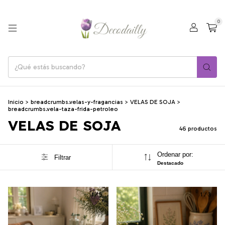
0
Inicio
>
breadcrumbs.velas-y-fragancias
>
VELAS DE SOJA
>
breadcrumbs.vela-taza-frida-petroleo
VELAS DE SOJA
46 productos
Ordenar por:
Filtrar
Destacado
1
/
5
1
/
3