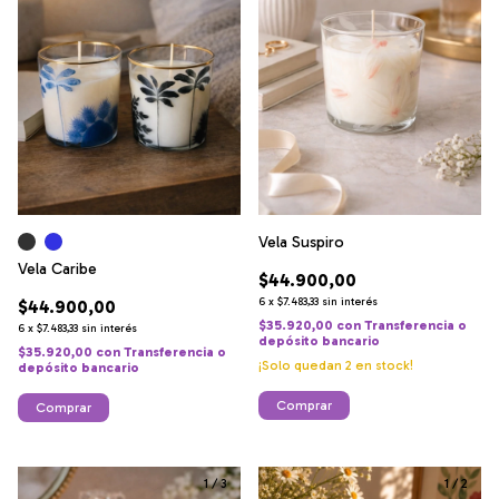
Vela Suspiro
Vela Caribe
$44.900,00
6
x
$7.483,33
sin interés
$44.900,00
$35.920,00
con
Transferencia o
6
x
$7.483,33
sin interés
depósito bancario
$35.920,00
con
Transferencia o
¡Solo quedan
2
en stock!
depósito bancario
Comprar
Comprar
1
/
3
1
/
2