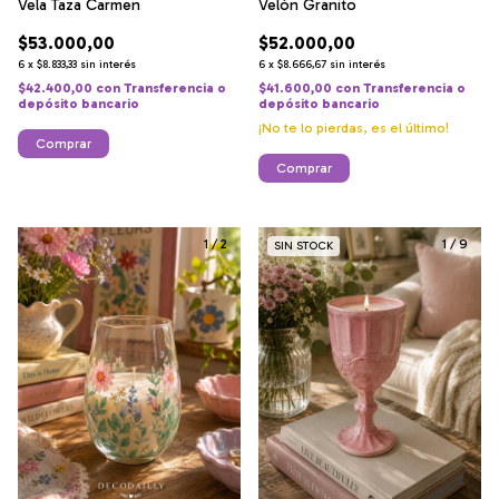
Velón Granito
Vela Taza Carmen
$52.000,00
$53.000,00
6
x
$8.666,67
sin interés
6
x
$8.833,33
sin interés
$41.600,00
con
Transferencia o
$42.400,00
con
Transferencia o
depósito bancario
depósito bancario
¡No te lo pierdas, es el último!
Comprar
Comprar
1
/
2
1
/
9
SIN STOCK